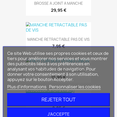
BROSSE A JOINT A MANCHE
29,95 €
MANCHE RETRACTABLE PAS DE VIS
7,95 €
Ce site Web utilise ses propres cookies et ceux de
tiers pour améliorer nos services et vous montrer
des publicités liées à vos préférences en
analysant vos habitudes de navigation. Pour
FROTTOIR BOIS VERNIS UNION
donner votre consentement à son utilisation,
15,95 €
appuyez sur le bouton Accepter.
Plus d'informations
Personnaliser les cookies
RUPTURE DE STOCK
REJETER TOUT
FROTTOIR BOIS NYLON
9,95 €
J'ACCEPTE