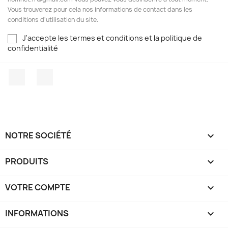
Vous trouverez pour cela nos informations de contact dans les
conditions d'utilisation du site.
J'accepte les termes et conditions et la politique de
confidentialité
Facebook
Twitter
NOTRE SOCIÉTÉ

PRODUITS

VOTRE COMPTE

INFORMATIONS
keyboard_arrow_down