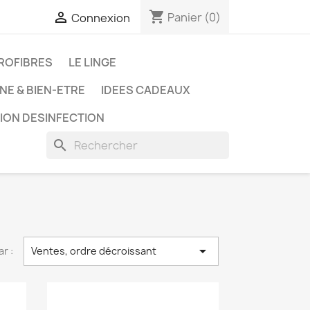
shopping_cart

Panier
(0)
Connexion
ROFIBRES
LE LINGE
NE & BIEN-ETRE
IDEES CADEAUX
ION DESINFECTION
search

ar :
Ventes, ordre décroissant