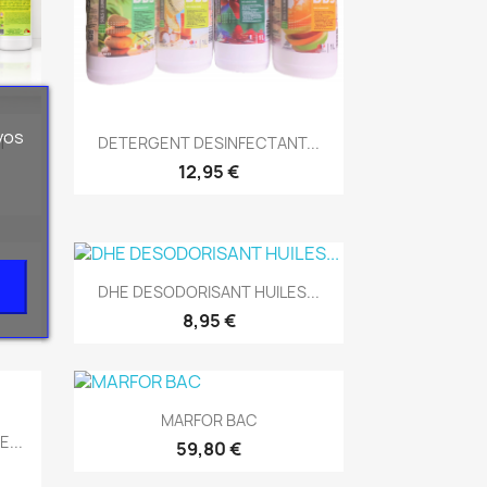
Aperçu rapide
vos

T
DETERGENT DESINFECTANT...
12,95 €
Aperçu rapide

DHE DESODORISANT HUILES...
8,95 €
Aperçu rapide

MARFOR BAC
...
59,80 €