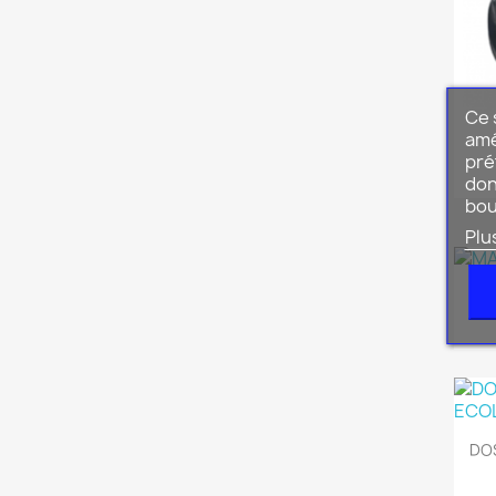
Ce 
amé
pré
don
bou
Plu
DO