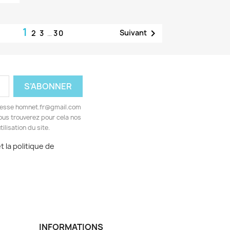
1

Suivant
2
3
…
30
adresse homnet.fr@gmail.com
ous trouverez pour cela nos
ilisation du site.
 la politique de
INFORMATIONS