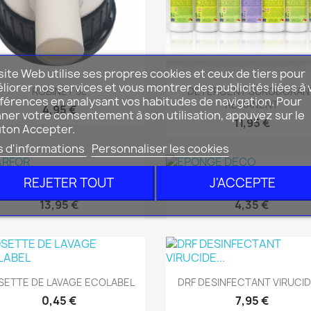
site Web utilise ses propres cookies et ceux de tiers pour
Aperçu rapide
Aperçu rapide
liorer nos services et vous montrer des publicités liées à 


ROBINET 5L
DETERGENT SURODORAN
férences en analysant vos habitudes de navigation. Pour
REMANENT
4,95 €
ner votre consentement à son utilisation, appuyez sur le
11,95 €
ton Accepter.
s d'informations
Personnaliser les cookies
REJETER TOUT
J'ACCEPTE
Aperçu rapide
Aperçu rapide


MARFOR
EPONGE DECO
13,95 €
4,35 €
Aperçu rapide
Aperçu rapide


SETTE DE LAVAGE ECOLABEL
DRF DESINFECTANT VIRUCIDE
0,45 €
7,95 €